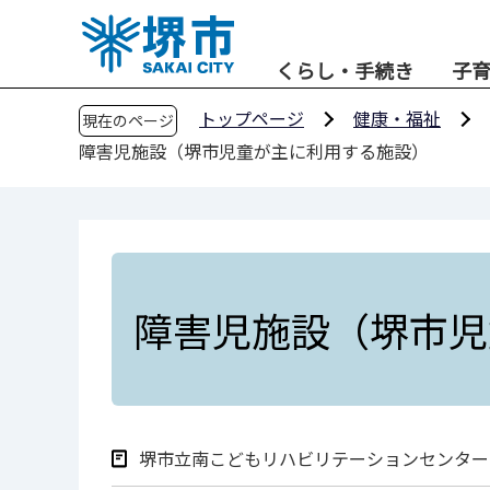
こ
の
くらし・手続き
子
ペ
ー
トップページ
健康・福祉
現在のページ
ジ
障害児施設（堺市児童が主に利用する施設）
の
先
頭
で
す
障害児施設（堺市児
堺市立南こどもリハビリテーションセンター