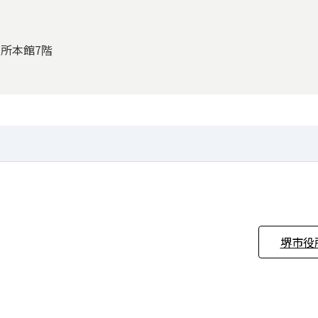
役所本館7階
堺市役