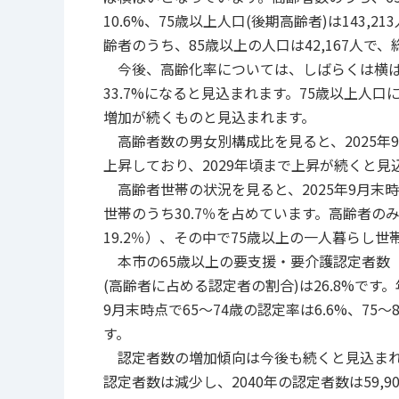
10.6%、75歳以上人口(後期高齢者)は143
齢者のうち、85歳以上の人口は42,167人で
今後、高齢化率については、しばらくは横ばい
33.7%になると見込まれます。75歳以上人口
増加が続くものと見込まれます。
高齢者数の男女別構成比を見ると、2025年9月
上昇しており、2029年頃まで上昇が続くと見
高齢者世帯の状況を見ると、2025年9月末時
世帯のうち30.7％を占めています。高齢者のみ
19.2％）、その中で75歳以上の一人暮らし世帯
本市の65歳以上の要支援・要介護認定者数（以下
(高齢者に占める認定者の割合)は26.8%で
9月末時点で65～74歳の認定率は6.6%、75～
す。
認定者数の増加傾向は今後も続くと見込まれ、20
認定者数は減少し、2040年の認定者数は59,9