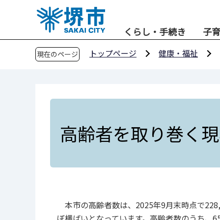
こ
の
くらし・手続き
子
ペ
ー
トップページ
健康・福祉
現在のページ
ジ
の
先
頭
で
す
高齢者を取り巻く現
本市の高齢者数は、2025年9月末時点で228,
ぼ横ばいとなっています。高齢者数のうち、65～