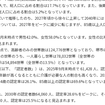
,213人で、総人口に占める割合は17.7%となっています。また、後
、総人口に占める割合は5.2%となっています。
で推移したのち、2027年頃から徐々に上昇して2040年には
については、2027年をピークに減少に転じますが、85歳以上人
末時点で男性42.0%、女性58.0%となっています。女性の比
込まれます。
点で、高齢者のみの世帯数は124,776世帯となっており、堺市
の世帯のうち、一人暮らし世帯は78,032世帯（全世帯の
は54,894世帯（全世帯の13.5％）となっています。
、「認定者数」）は、2025年9月末時点で 61,428 人、
す。年齢が高くなるとともに介護が必要な人の割合も高くなり、20
84歳の認定率は26.1%、85歳以上の認定率は69.6%となってい
30年の認定者数64,060 人、認定率28.6％をピークに、
00 人、認定率は25.5％になると見込まれます。