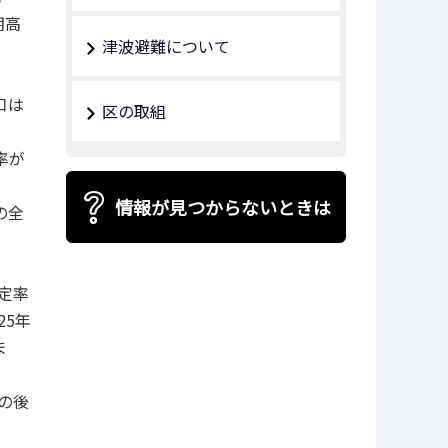
期高
津波避難について
口は
区の取組
率が
情報が見つからないときは
の全
認定率
25年
ま
その後