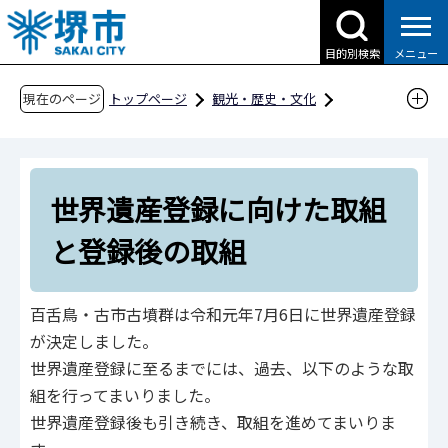
こ
の
目的別検索
メニュー
ペ
ー
現在のページ
トップページ
観光・歴史・文化
ジ
歴史・文化財
の
世界遺産「百舌鳥・古市古墳群」
先
百舌鳥・古市古墳群を「知る」
世界遺産登録に向けた取組
頭
で
世界遺産登録に向けた取組と登録後の取組
と登録後の取組
す
百舌鳥・古市古墳群は令和元年7月6日に世界遺産登録
が決定しました。
世界遺産登録に至るまでには、過去、以下のような取
組を行ってまいりました。
世界遺産登録後も引き続き、取組を進めてまいりま