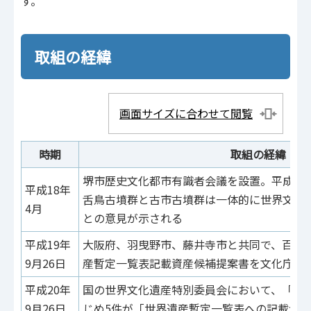
す。
取組の経緯
画面サイズに合わせて閲覧
時期
取組の経緯
堺市歴史文化都市有識者会議を設置。平成19
平成18年
舌鳥古墳群と古市古墳群は一体的に世界文化
4月
との意見が示される
平成19年
大阪府、羽曳野市、藤井寺市と共同で、百舌
9月26日
産暫定一覧表記載資産候補提案書を文化庁へ
平成20年
国の世界文化遺産特別委員会において、「百
9月26日
じめ5件が「世界遺産暫定一覧表への記載が