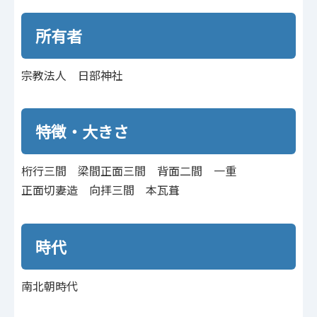
所有者
宗教法人 日部神社
特徴・大きさ
桁行三間 梁間正面三間 背面二間 一重
正面切妻造 向拝三間 本瓦葺
時代
南北朝時代