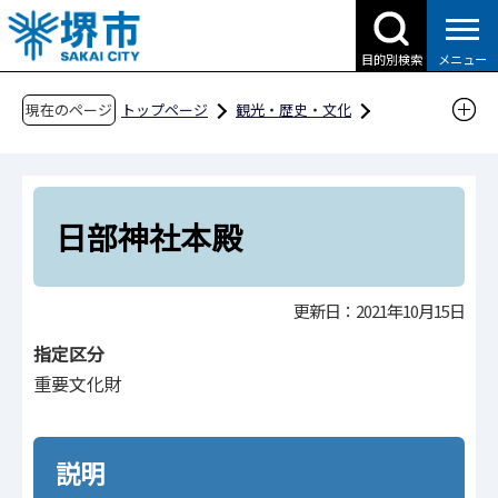
こ
の
目的別検索
メニュー
ペ
ー
現在のページ
トップページ
観光・歴史・文化
ジ
歴史・文化財
文化財
堺市の文化財
の
文化財紹介ページ
分野別
建造物
先
日部神社本殿
頭
日部神社本殿
で
す
更新日：2021年10月15日
指定区分
重要文化財
説明