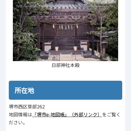
日部神社本殿
所在地
堺市西区草部262
地図情報は
「堺市e-地図帳」（外部リンク）
をご覧く
ださい。