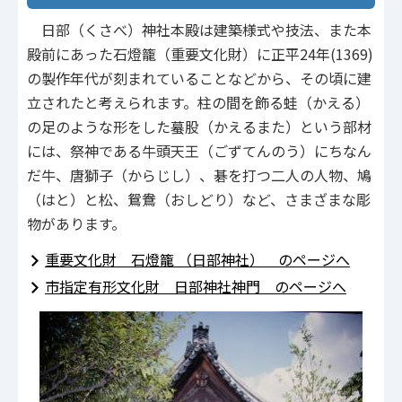
日部（くさべ）神社本殿は建築様式や技法、また本
殿前にあった石燈籠（重要文化財）に正平24年(1369)
の製作年代が刻まれていることなどから、その頃に建
立されたと考えられます。柱の間を飾る蛙（かえる）
の足のような形をした蟇股（かえるまた）という部材
には、祭神である牛頭天王（ごずてんのう）にちなん
だ牛、唐獅子（からじし）、碁を打つ二人の人物、鳩
（はと）と松、鴛鴦（おしどり）など、さまざまな彫
物があります。
重要文化財 石燈籠 （日部神社） のページへ
市指定有形文化財 日部神社神門 のページへ