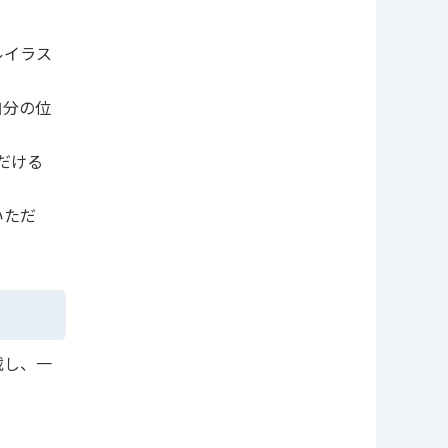
ルイラス
自分の位
だける
いただ
載し、一