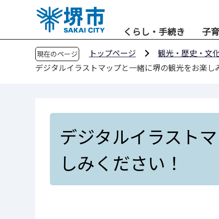
こ
の
くらし・手続き
子
ペ
ー
トップページ
観光・歴史・文
現在のページ
ジ
デジタルイラストマップと一緒に堺の観光をお楽し
の
先
頭
で
す
デジタルイラストマ
しみください！