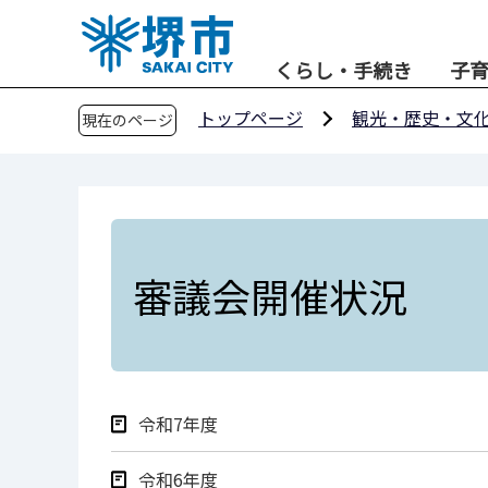
こ
の
くらし・手続き
子
ペ
ー
トップページ
観光・歴史・文
現在のページ
ジ
の
先
頭
で
す
審議会開催状況
令和7年度
令和6年度