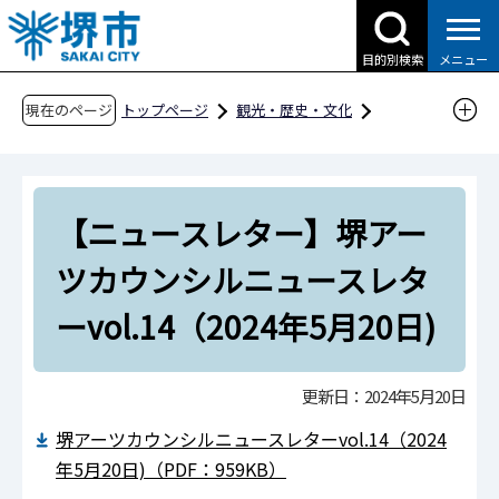
こ
の
目的別検索
メニュー
ペ
ー
現在のページ
トップページ
観光・歴史・文化
ジ
文化・芸術
文化芸術活動支援
の
堺アーツカウンシル
先
堺アーツカウンシルニュース
【ニュースレター】堺アー
頭
で
【ニュースレター】堺アーツカウンシルニュー
ツカウンシルニュースレタ
す
スレターvol.14（2024年5月20日)
ーvol.14（2024年5月20日)
更新日：2024年5月20日
堺アーツカウンシルニュースレターvol.14（2024
年5月20日)（PDF：959KB）