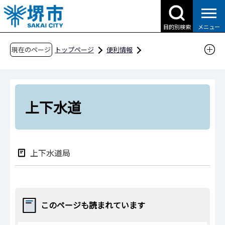
こ
の
目的別検索
メニュー
ペ
ー
現在のページ
トップページ
便利情報
ジ
申請書ダウンロード
の
申請書ダウンロード（企業の方へ）
先
目的別検索
くらしの情報
上下水道
頭
上下水道
で
す
上下水道局
このページも読まれています