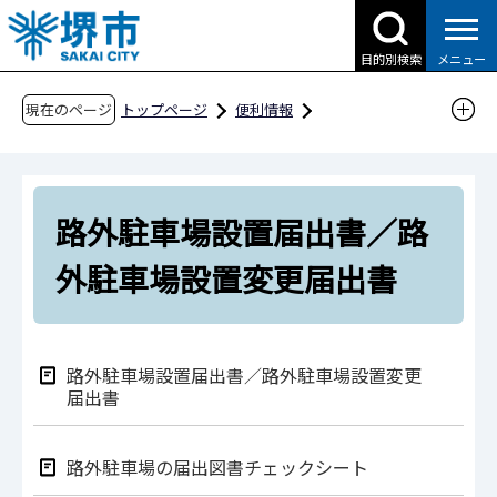
こ
の
目的別検索
メニュー
ペ
ー
現在のページ
トップページ
便利情報
ジ
申請書ダウンロード
の
申請書ダウンロード（企業の方へ）
先
目的別検索
くらしの情報
路外駐車場設置届出書／路
頭
で
道路・交通・土木
駐車場
外駐車場設置変更届出書
す
路外駐車場設置届出書／路外駐車場設置変更届
出書
路外駐車場設置届出書／路外駐車場設置変更
届出書
路外駐車場の届出図書チェックシート