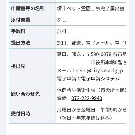
申請書等の名称
堺市ペット霊園工事完了届出書（様
添付書類
なし
手数料
無料
提出方法
窓⼝、郵送、電⼦メール、電⼦申請
窓⼝、郵送：〒590-0078 堺市堺区
市役所本館6階 生活衛
提出先
メール：seiei@city.sakai.lg.jp
電⼦申請：
電⼦申請システム
保健所生活衛生課（市役所本館6階
問い合わせ先
電話：
072-222-9940
月曜日から金曜日 午前9時から午後
受付日時
（祝日・年末年始は休み）