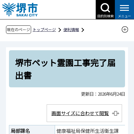
こ
の
目的別検索
メニュー
ペ
ー
現在のページ
トップページ
便利情報
ジ
申請書ダウンロード
の
申請書ダウンロード（企業の方へ）
先
目的別検索
健康・福祉
堺市ペット霊園工事完了届
頭
で
ペット霊園・移動火葬業
出書
す
堺市ペット霊園工事完了届出書
更新日：2026年6月24日
画面サイズに合わせて閲覧
局部課名
健康福祉局保健所生活衛生課