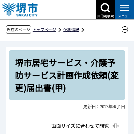
こ
の
目的別検索
メニュー
ペ
ー
現在のページ
トップページ
便利情報
ジ
申請書ダウンロード
の
申請書ダウンロード（企業の方へ）
先
目的別検索
健康・福祉
介護
堺市居宅サービス・介護予
頭
で
堺市居宅サービス・介護予防サービス計画作成
防サービス計画作成依頼(変
す
依頼(変更)届出書(甲)
更)届出書(甲)
更新日：2023年4月1日
画面サイズに合わせて閲覧