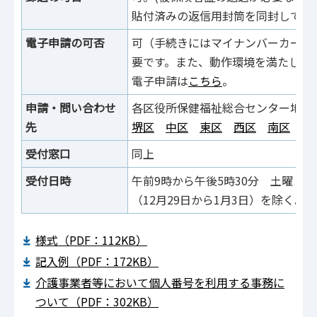
貼付済みの返信用封筒を同封してく
電子申請の可否
可（手続きにはマイナンバーカード
要です。また、動作環境を満たして
電子申請は
こちら
。
申請・問い合わせ
各区役所保健福祉総合センター地域
先
堺区
中区
東区
西区
南区
北
受付窓口
同上
受付日時
午前9時から午後5時30分 土曜・
（12月29日から1月3日）を除く。
様式（PDF：112KB）
記入例（PDF：172KB）
介護事業者等において個人番号を利用する事務に
ついて（PDF：302KB）