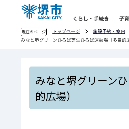
こ
の
くらし・手続き
子
ペ
ー
トップページ
施設予約・案内
現在のページ
ジ
みなと堺グリーンひろば芝生ひろば運動場（多目的
の
先
頭
で
す
みなと堺グリーンひ
的広場）