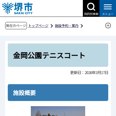
こ
の
目的別検索
メニュー
ペ
ー
現在のページ
トップページ
施設予約・案内
ジ
分類から探す
スポーツ施設
の
テニスコート
金岡公園テニスコート
先
頭
金岡公園テニスコート
で
す
更新日：2026年3月17日
施設概要