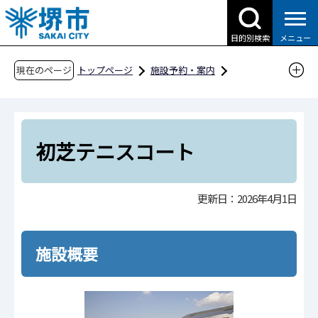
こ
の
目的別検索
メニュー
ペ
ー
現在のページ
トップページ
施設予約・案内
ジ
分類から探す
スポーツ施設
の
テニスコート
初芝テニスコート
先
頭
初芝テニスコート
で
す
更新日：2026年4月1日
施設概要