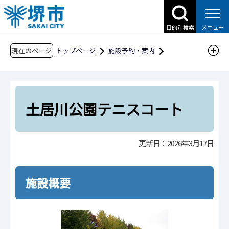
こ
の
目的別検索
メニュー
ペ
ー
現在のページ
トップページ
施設予約・案内
ジ
分類から探す
スポーツ施設
の
テニスコート
土居川公園テニスコート
先
頭
土居川公園テニスコート
で
す
更新日：2026年3月17日
施設概要