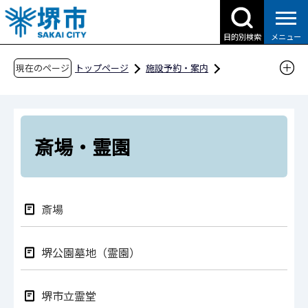
こ
の
目的別検索
メニュー
ペ
ー
現在のページ
トップページ
施設予約・案内
ジ
分類から探す
市民生活
斎場・霊園
の
先
頭
斎場・霊園
で
す
斎場
堺公園墓地（霊園）
堺市立霊堂