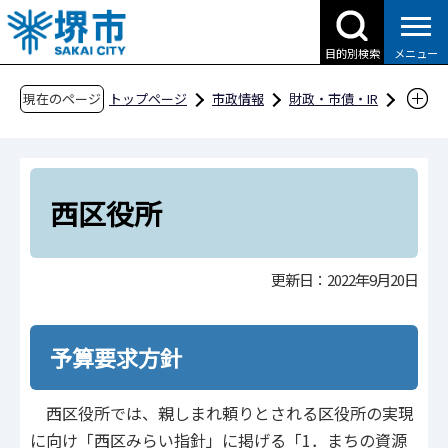
こ
の
目的別検索
メニュー
ペ
ー
現在のページ
トップページ
市政情報
財政・市債・IR
ジ
予算・決算・財政収支
予算編成過程の公開
の
令和4年度当初予算
一般会計
先
組織（局・区）別の予算要求概要と予算編成過
頭
西区役所
程
で
す
西区役所
更新日：2022年9月20日
予算要求方針
西区役所では、親しまれ頼りとされる区役所の実現
に向け「西区みらい指針」に掲げる「1．まちの資源