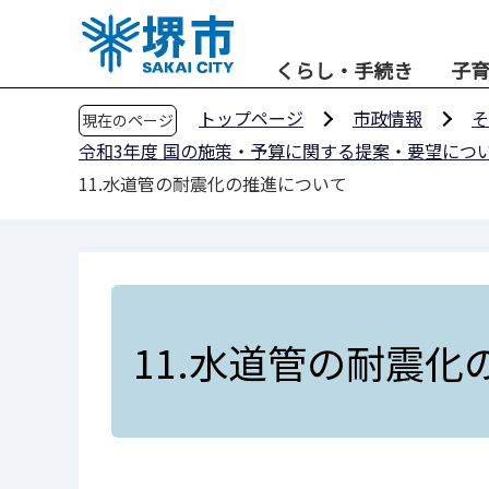
こ
の
くらし・手続き
子
ペ
ー
トップページ
市政情報
そ
現在のページ
ジ
令和3年度 国の施策・予算に関する提案・要望につ
の
11.水道管の耐震化の推進について
先
頭
で
す
11.水道管の耐震化