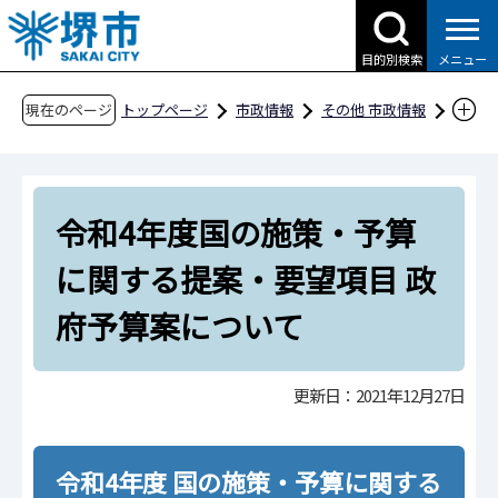
こ
の
目的別検索
メニュー
ペ
ー
現在のページ
トップページ
市政情報
その他 市政情報
ジ
国の施策・予算に関する提案・要望
の
令和3年度 新型コロナウイルス感染症対策に
先
関する要望 及び 令和4年度国の施策・予算
令和4年度国の施策・予算
頭
に関する提案・要望について
で
に関する提案・要望項目 政
す
令和4年度国の施策・予算に関する提案・要望
項目 政府予算案について
府予算案について
更新日：2021年12月27日
令和4年度 国の施策・予算に関する