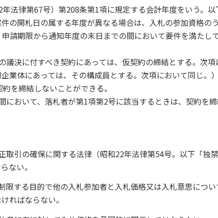
年法律第67号）第208条第1項に規定する会計年度をいう。以
案件の開札日の属する年度が異なる場合は、入札の参加資格の
、申請期限から通知年度の末日までの間において要件を満たし
の議決に付すべき契約にあっては、仮契約の締結とする。次項
同企業体にあっては、その構成員とする。次項において同じ。
契約を締結しないことができる。
間において、落札者が第1項第2号に該当するときは、契約を締
正取引の確保に関する法律（昭和22年法律第54号。以下「独
ならない。
を制限する目的で他の入札参加者と入札価格又は入札意思につい
なければならない。