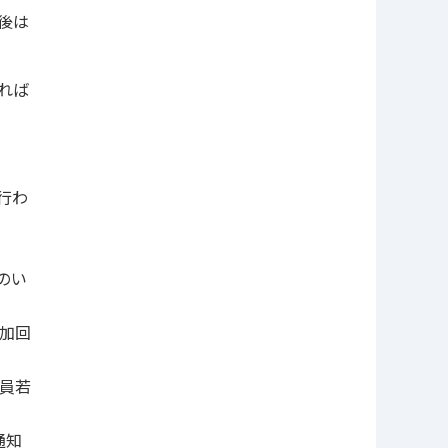
後は
れば
行わ
のい
参加回
団員若
通知