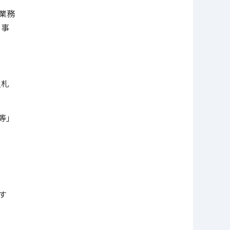
業務
き事
入札
等」
す