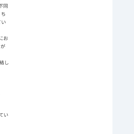
下同
うち
てい
にお
）が
結し
禁
てい