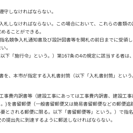
遵守しなければならない。
、入札しなければならない。この場合において、これらの書類の
求めることができる。
が指名競争入札通知書及び設計図書等を開札の前日までに受領し
ない。
。以下「施行令」という。）第167条の4の規定に該当する者は
札書を、本市が指定する入札書封筒（以下「入札書封筒」という
る工事費内訳書等（建設工事にあっては工事費内訳書、建設工事
。)を書留郵便（一般書留郵便又は簡易書留郵便などの郵便追
必要とされる郵便に限る。以下「書留郵便等」という。）で指
次の提出先に到達するように郵送しなければならない。