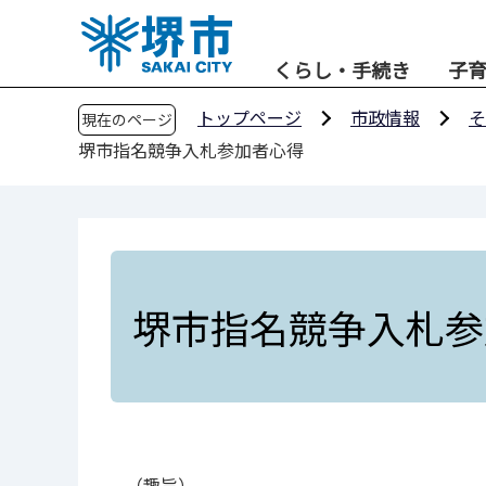
こ
の
くらし・手続き
子
ペ
ー
トップページ
市政情報
そ
現在のページ
ジ
堺市指名競争入札参加者心得
の
先
頭
で
す
堺市指名競争入札参
（趣旨）