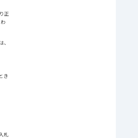
り正
さわ
は、
とき
入札