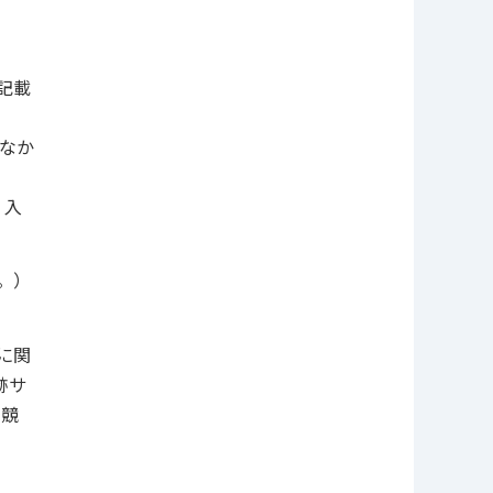
記載
なか
、入
。）
に関
跡サ
名競