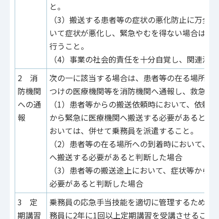
と。
（3）搬送する患者等の症状の悪化防止に万全
いて症状が悪化し、緊急やむを得ない場合は必
行うこと。
（4）事業の社会的責任を十分自覚し、関連法規
2 消
次の一に該当する場合は、患者等の在る場所、
防機関
つけの医療機関等を消防機関へ通報し、救急隊
への通
（1）患者等からの搬送依頼時において、依頼内
報
から緊急に医療機関へ搬送する必要があると判
おいては、併せて乗務員を派遣すること。
（2）患者等の在る場所への到着時において、症
へ搬送する必要があると判断した場合
（3）患者等の搬送途上において、症状等から緊
必要があると判断した場合
3 定
乗務員の応急手当技能を適切に管理するため、
期講習
務員に2年に1回以上定期講習を受講させること