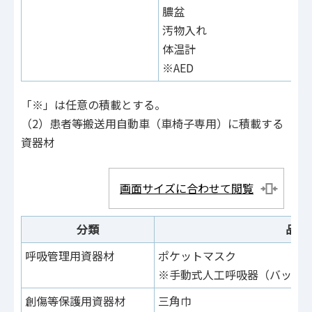
膿盆
汚物入れ
体温計
※AED
「※」は任意の積載とする。
（2）患者等搬送用自動車（車椅子専用）に積載する
資器材
画面サイズに合わせて閲覧
分類
品名
呼吸管理用資器材
ポケットマスク
※手動式人工呼吸器（バッグ
創傷等保護用資器材
三角巾