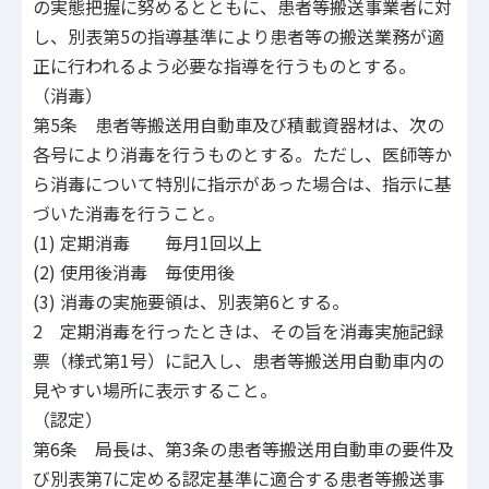
の実態把握に努めるとともに、患者等搬送事業者に対
し、別表第5の指導基準により患者等の搬送業務が適
正に行われるよう必要な指導を行うものとする。
（消毒）
第5条 患者等搬送用自動車及び積載資器材は、次の
各号により消毒を行うものとする。ただし、医師等か
ら消毒について特別に指示があった場合は、指示に基
づいた消毒を行うこと。
(1) 定期消毒 毎月1回以上
(2) 使用後消毒 毎使用後
(3) 消毒の実施要領は、別表第6とする。
2 定期消毒を行ったときは、その旨を消毒実施記録
票（様式第1号）に記入し、患者等搬送用自動車内の
見やすい場所に表示すること。
（認定）
第6条 局長は、第3条の患者等搬送用自動車の要件及
び別表第7に定める認定基準に適合する患者等搬送事