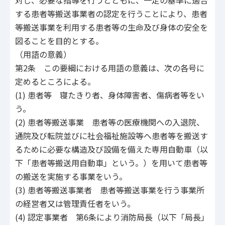
対し、必要な指導を行うとともに、一定の基準に適合
する患者等搬送事業者の認定を行うことにより、患者
等搬送事業を利用する患者等の生命及び身体の安全を
図ることを目的とする。
（用語の意義）
第2条 この要綱における用語の意義は、次の各号に
定めるところによる。
(1) 患者等 寝たきり者、身体障害者、傷病者等をい
う。
(2) 患者等搬送事業 患者等の医療機関への入退院、
通院及び転院並びに社会福祉施設等へ患者等を搬送す
るために必要な構造及び設備を備えた専用自動車（以
下「患者等搬送用自動車」という。）を用いて患者等
の搬送を実施する事業をいう。
(3) 患者等搬送事業者 患者等搬送事業を行う事業所
の経営者又は管理責任者をいう。
(4) 認定事業者 第6条により消防局長（以下「局長」