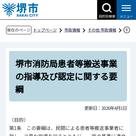
こ
の
目的別検索
メニュー
ペ
ー
現在のページ
トップページ
市政情報
その他 市政情報
ジ
条例・規則、公報、公示送達など
要綱等
の
消防
先
堺市消防局患者等搬送事業の指導及び認定に関
堺市消防局患者等搬送事業
頭
する要綱
で
の指導及び認定に関する要
す
綱
更新日：2026年4月1日
（目的）
第1条 この要綱は、民間による患者等搬送事業者に