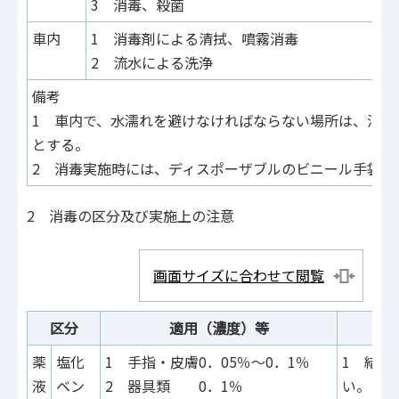
3 消毒、殺菌
車内
1 消毒剤による清拭、噴霧消毒
2 流水による洗浄
備考
1 車内で、水濡れを避けなければならない場所は、消毒
とする。
2 消毒実施時には、ディスポーザブルのビニール手袋等
2 消毒の区分及び実施上の注意
画面サイズに合わせて閲覧
区分
適用（濃度）等
薬
塩化
1 手指・皮膚0．05％～0．1％
1 結核
液
ベン
2 器具類 0．1％
い。