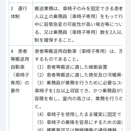
3 運行
搬送業務は、車椅子のみを固定できる患者等搬
体制
人以上の乗務員（車椅子専用）をもって行わ
中に容態急変の可能性が高い場合等について
る、又は乗務員（車椅子専用）数を2人以上
制を確保すること。
4 患者
患者等搬送用自動車（車椅子専用）は、次に
等搬送用
するものであること。
自動車
（1）患者等搬送に適した緩衝装置
（車椅子
（2）患者等搬送に適した換気及び冷暖房の装
専用）の
（3）乗務員が業務を行うために必要なスペー
要件
車椅子を1台以上収容でき、かつ乗務員が業
容積を有し、室内の高さは、業務を行うのに
と。
（4）車椅子を使用したまま確実に固定できる
（5）車椅子の乗降を容易にするための装置
（6）携帯電話又は無線機等の通信機器、連