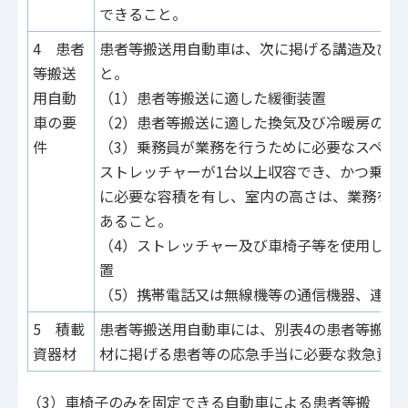
できること。
4 患者
患者等搬送用自動車は、次に掲げる講造及び設
等搬送
と。
用自動
（1）患者等搬送に適した緩衝装置
車の要
（2）患者等搬送に適した換気及び冷暖房の装
件
（3）乗務員が業務を行うために必要なスペー
ストレッチャーが1台以上収容でき、かつ乗務
に必要な容積を有し、室内の高さは、業務を行
あること。
（4）ストレッチャー及び車椅子等を使用した
置
（5）携帯電話又は無線機等の通信機器、連絡
5 積載
患者等搬送用自動車には、別表4の患者等搬送
資器材
材に掲げる患者等の応急手当に必要な救急資器
（3）車椅子のみを固定できる自動車による患者等搬