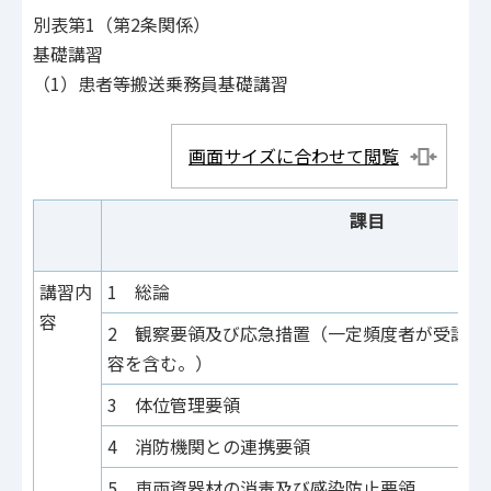
別表第1（第2条関係）
基礎講習
（1）患者等搬送乗務員基礎講習
画面サイズに合わせて閲覧
課目
講習内
1 総論
容
2 観察要領及び応急措置（一定頻度者が受講す
容を含む。）
3 体位管理要領
4 消防機関との連携要領
5 車両資器材の消毒及び感染防止要領