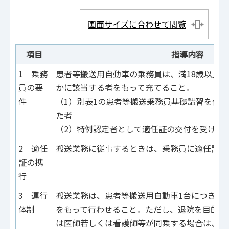
画面サイズに合わせて閲覧
項目
指導内容
1 乗務
患者等搬送用自動車の乗務員は、満18歳以上
員の要
かに該当する者をもって充てること。
件
（1）別表1の患者等搬送乗務員基礎講習を修
た者
（2）特例認定者として適任証の交付を受けた
2 適任
搬送業務に従事するときは、乗務員に適任証を
証の携
行
3 運行
搬送業務は、患者等搬送用自動車1台につき原
体制
をもって行わせること。ただし、退院を目的と
は医師若しくは看護師等が同乗する場合は、乗