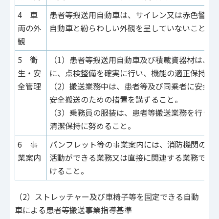
4 車
患者等搬送用自動車は、サイレン又は赤色警告
両の外
自動車と紛らわしい外観を呈していないこと。
観
5 衛
（1）患者等搬送用自動車及び積載資器材は、
生・安
に、点検整備を確実に行い、機能の適正保持に
全管理
（2）搬送業務中は、患者等及び同乗者に安全ベ
安全搬送のための措置を講ずること。
（3）乗務員の服装は、患者等搬送業務を行う
清潔保持に努めること。
6 事
パンフレット等の事業案内には、消防機関の行
業案内
活動ができる業務又は直接に関連する業務であ
けること。
（2）ストレッチャー及び車椅子等を固定できる自動
車による患者等搬送事業指導基準