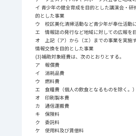
イ 青少年の健全育成を目的とした講演会・研
的とした事業
ウ 校区美化清掃活動など青少年が奉仕活動
エ 情報誌の発行など地域に対しての広報を
オ 上記（ア）から（エ）までの事業を実施
情報交換を目的とした事業
(3)補助対象経費は、次のとおりとする。
ア 報償費
イ 消耗品費
ウ 燃料費
エ 食糧費（個人の飲食となるものを除く。
オ 印刷製本費
カ 通信運搬費
キ 保険料
ク 委託料
ケ 使用料及び賃借料