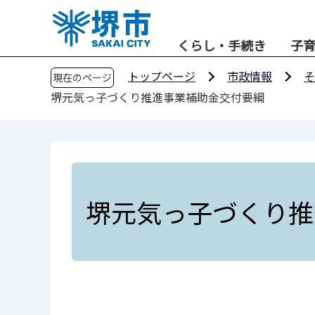
こ
の
くらし・手続き
子
ペ
ー
トップページ
市政情報
そ
現在のページ
ジ
堺元気っ子づくり推進事業補助金交付要綱
の
先
頭
で
す
堺元気っ子づくり推