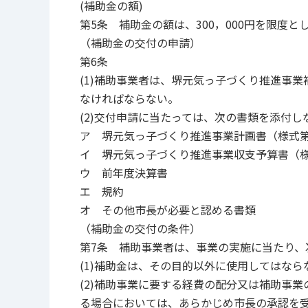
(補助金の額)
第5条 補助金の額は、300，000円を限度
（補助金の交付の申請）
第6条
(1)補助事業者は、堺元気っ子づくり推進事業
なければならない。
(2)交付申請に当たっては、次の書類を添付し
ア 堺元気っ子づくり推進事業計画書（様式第
イ 堺元気っ子づくり推進事業収支予算書（様
ウ 前年度決算書
エ 規約
オ その他市長が必要と認める書類
（補助金の交付の条件）
第7条 補助事業者は、事業の実施に当たり、
(1)補助金は、その目的以外に使用してはなら
(2)補助事業に要する経費の配分又は補助事
る場合においては、あらかじめ市長の承認を