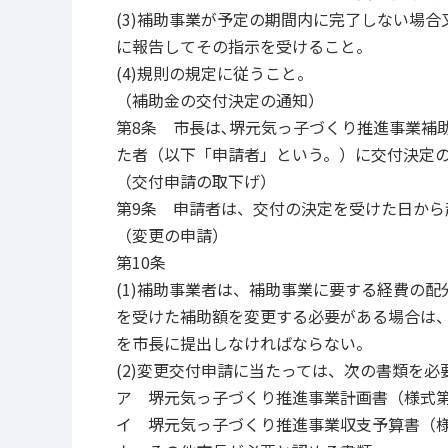
(3)補助事業が予定の期間内に完了しない場
に報告してその指示を受けること。
(4)規則の規定に従うこと。
（補助金の交付決定の通知）
第8条 市長は､堺元気っ子づくり推進事業補
た者（以下「申請者」という。）に交付決定
（交付申請の取下げ）
第9条 申請者は、交付の決定を受けた日から
（変更の申請）
第10条
(1)補助事業者は、補助事業に要する経費の
を受けた補助額を変更する必要がある場合は、
を市長に提出しなければならない。
(2)変更交付申請に当たっては、次の書類を
ア 堺元気っ子づくり推進事業計画書（様式第
イ 堺元気っ子づくり推進事業収支予算書（様