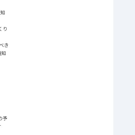
通知
くり
べき
通知
の予
す