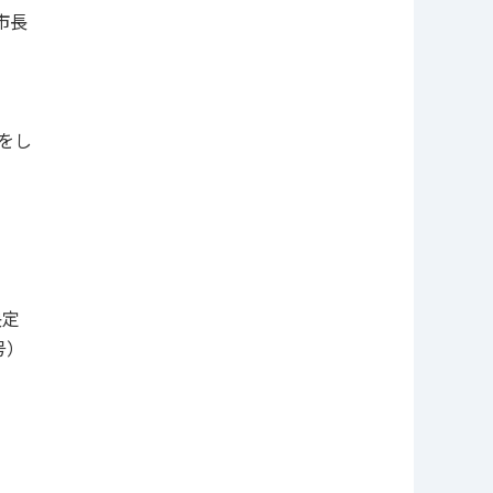
市長
をし
決定
号）