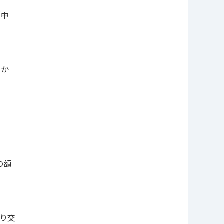
（中
日か
の額
より交