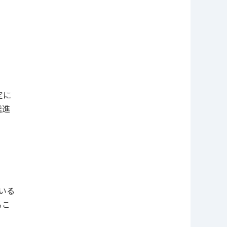
定に
推進
いる
るこ