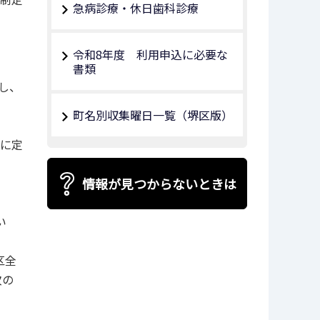
急病診療・休日歯科診療
令和8年度 利用申込に必要な
書類
し、
町名別収集曜日一覧（堺区版）
）に定
情報が見つからないときは
い
区全
次の