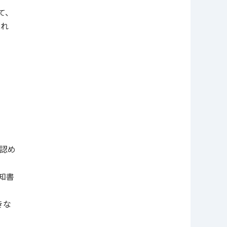
て、
ずれ
認め
知書
きな