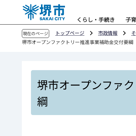
こ
の
くらし・手続き
子
ペ
ー
トップページ
市政情報
そ
現在のページ
ジ
堺市オープンファクトリー推進事業補助金交付要綱
の
先
頭
で
す
堺市オープンファク
綱