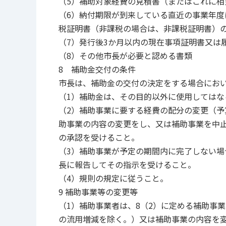
（5）補助対象経費の見積書（またはこれに相
（6）納付期限が到来している直近の事業年
税証明書（非課税の場合は、非課税証明書）
（7）発行後3か月以内の現在事項証明書又は
（8）その他市長が必要と認める書類
8 補助金交付の条件
市長は、補助金の交付の決定をする場合にお
（1）補助金は、その目的以外に使用してはな
（2）補助事業に要する経費の配分の変更（予
助事業の内容の変更をし、又は補助事業を中
の承認を受けること。
（3）補助事業が予定の期間内に完了しない
長に報告してその指示を受けること。
（4）規則の規定に従うこと。
9 補助事業等の変更等
（1）補助事業者は、8（2）に定める補助事
の流用増減を除く。）又は補助事業の内容を