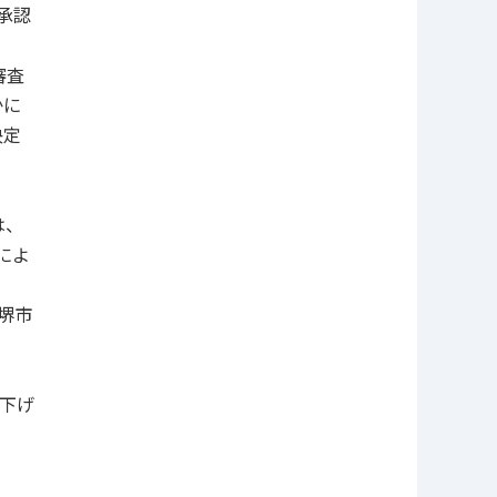
承認
審査
かに
決定
は、
によ
堺市
下げ