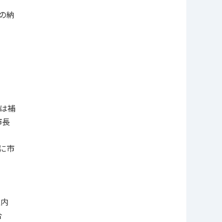
の納
は補
市長
に市
以内
合