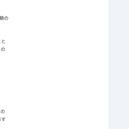
額の
こと
もの
度の
有す