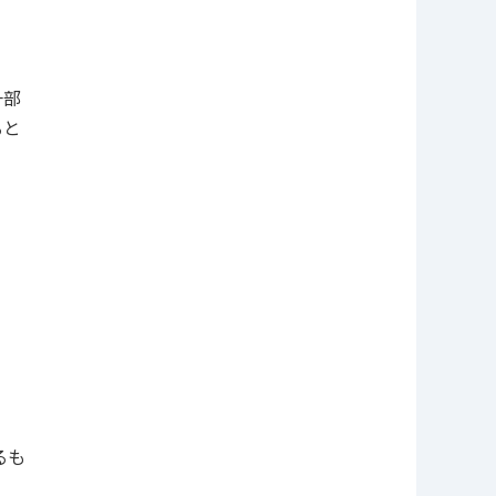
一部
ると
。
るも