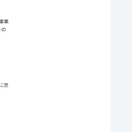
事業
その
に次