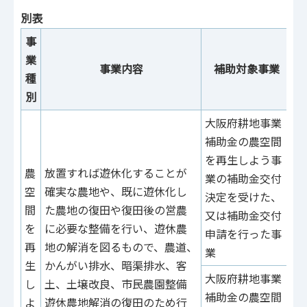
別表
事
業
事業内容
補助対象事業
種
別
大阪府耕地事業
補助金の農空間
を再生しよう事
農
放置すれば遊休化することが
業の補助金交付
空
確実な農地や、既に遊休化し
決定を受けた、
間
た農地の復田や復田後の営農
又は補助金交付
を
に必要な整備を行い、遊休農
申請を行った事
再
地の解消を図るもので、農道、
業
生
かんがい排水、暗渠排水、客
工
大阪府耕地事業
し
土、土壌改良、市民農園整備
料
補助金の農空間
よ
遊休農地解消の復田のため行
費