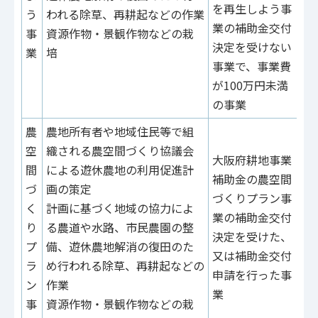
を再生しよう事
う
われる除草、再耕起などの作業
費
業の補助金交付
事
資源作物・景観作物などの栽
費
決定を受けない
業
培
（
事業で、事業費
る
が100万円未満
緊
の事業
実
農
農地所有者や地域住民等で組
供
空
織される農空間づくり協議会
を
大阪府耕地事業
間
による遊休農地の利用促進計
き
補助金の農空間
づ
画の策定
づくりプラン事
く
計画に基づく地域の協力によ
業の補助金交付
り
る農道や水路、市民農園の整
決定を受けた、
プ
備、遊休農地解消の復田のた
又は補助金交付
ラ
め行われる除草、再耕起などの
申請を行った事
ン
作業
業
事
資源作物・景観作物などの栽