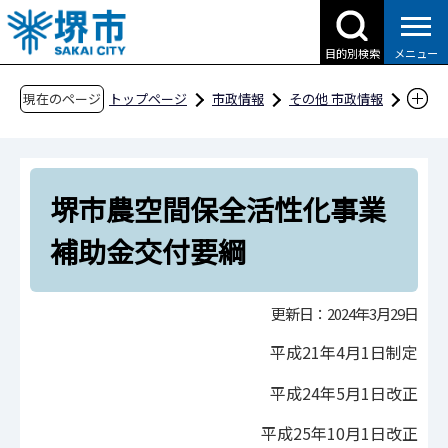
こ
の
目的別検索
メニュー
ペ
ー
現在のページ
トップページ
市政情報
その他 市政情報
ジ
条例・規則、公報、公示送達など
要綱等
の
産業経済
先
堺市農空間保全活性化事業補助金交付要綱
堺市農空間保全活性化事業
頭
で
補助金交付要綱
す
更新日：2024年3月29日
平成21年4月1日制定
平成24年5月1日改正
平成25年10月1日改正