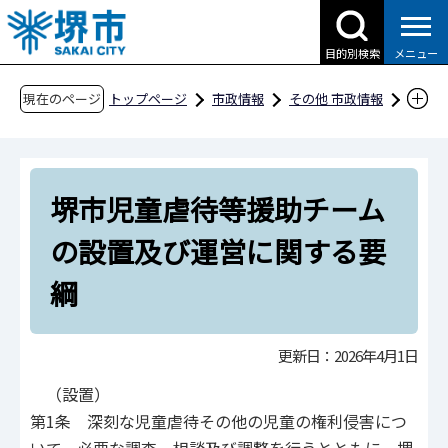
こ
の
目的別検索
メニュー
ペ
ー
現在のページ
トップページ
市政情報
その他 市政情報
ジ
条例・規則、公報、公示送達など
要綱等
の
厚生
先
堺市児童虐待等援助チームの設置及び運営に関
堺市児童虐待等援助チーム
頭
する要綱
で
の設置及び運営に関する要
す
綱
更新日：2026年4月1日
（設置）
第1条 深刻な児童虐待その他の児童の権利侵害につ