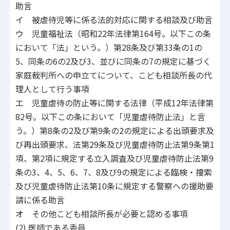
助言
イ 被虐待児等に係る法的対応に関する相談及び助言
ウ 児童福祉法（昭和22年法律第164号。以下この条
において「法」という。）第28条及び第33条の1の
5、同条の6の2及び3、並びに同条の7の規定に基づく
家庭裁判所への申立てについて、こども相談所長の代
理人として行う事項
エ 児童虐待の防止等に関する法律（平成12年法律第
82号。以下この条において「児童虐待防止法」と言
う。）第8条の2及び第9条の2の規定による出頭要求及
び再出頭要求、法第29条及び児童虐待防止法第9条第1
項、第2項に規定する立入調査及び児童虐待防止法第9
条の3、4、5、6、7、8及び9の規定による臨検・捜索
及び児童虐待防止法第10条に規定する警察への援助要
請に係る助言
オ その他こども相談所長が必要と認める事項
(2) 医師である委員