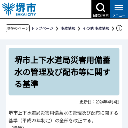
こ
の
目的別検索
メニュー
ペ
ー
現在のページ
トップページ
市政情報
その他 市政情報
ジ
条例・規則、公報、公示送達など
要綱等
の
公営企業
先
堺市上下水道局災害用備蓄水の管理及び配布等
堺市上下水道局災害用備蓄
頭
に関する基準
で
水の管理及び配布等に関す
す
る基準
更新日：2024年4月4日
堺市上下水道局災害用備蓄水の管理及び配布に関する
基準（平成23年制定）の全部を改正する。