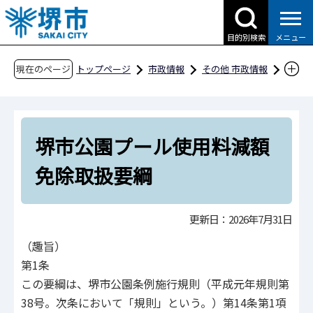
こ
の
目的別検索
メニュー
ペ
ー
現在のページ
トップページ
市政情報
その他 市政情報
ジ
条例・規則、公報、公示送達など
要綱等
の
建設
先
堺市公園プール使用料減額免除取扱要綱
堺市公園プール使用料減額
頭
で
免除取扱要綱
す
更新日：2026年7月31日
（趣旨）
第1条
この要綱は、堺市公園条例施行規則（平成元年規則第
38号。次条において「規則」という。）第14条第1項