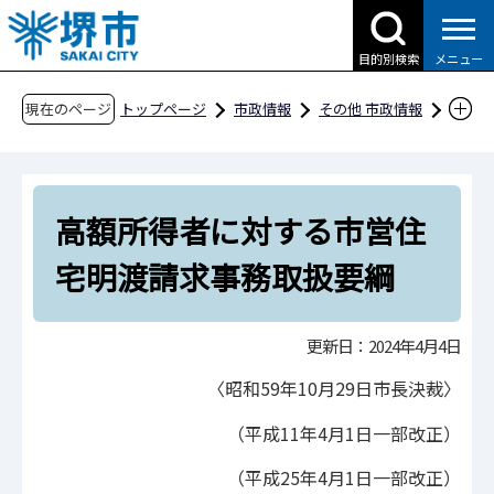
こ
の
目的別検索
メニュー
ペ
ー
現在のページ
トップページ
市政情報
その他 市政情報
ジ
条例・規則、公報、公示送達など
要綱等
の
建設
先
高額所得者に対する市営住宅明渡請求事務取扱
高額所得者に対する市営住
頭
要綱
で
宅明渡請求事務取扱要綱
す
更新日：2024年4月4日
〈昭和59年10月29日市長決裁〉
（平成11年4月1日一部改正）
（平成25年4月1日一部改正）