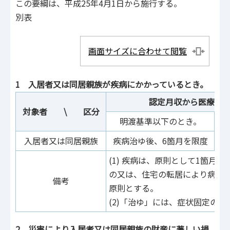
この要綱は、平成25年4月1日から施行する。
別表
画面サイズに合わせて閲覧
1 入居者又は同居親族が疾病にかかっているとき。
認定月収から医療費
対象者 \ 区分
明渡基準以下のとき。
入居者又は同居親族
疾病治ゆ後、6箇月を限度
疾
(1) 疾病は、原則として1箇月
の又は、住宅の転居により病状
備考
原則とする。
(2)「治ゆ」には、症状固定の
2 災害により入居者又は同居親族の財産に著しい損