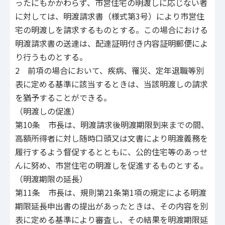
ったにもかかわらず、市営住宅の明渡しに応じない者
に対しては、明渡請求書（様式第3号）により市営住
宅の明渡しを請求するものとする。この場合における
明渡請求書の送達は、配達証明付き内容証明郵便によ
り行うものとする。
2 前項の場合において、疾病、罹災、定年退職等別
表に定める基準に該当するときは、当該明渡しの請求
を猶予することができる。
（明渡しの促進）
第10条 市長は、明渡請求後明渡期限到来までの間、
高額所得者に対し随時口頭又は文書により明渡義務を
履行するよう督促するとともに、公的住宅等のあっせ
んに努め、市営住宅の明渡しを促進するものとする。
（明渡期限の延長）
第11条 市長は、規則第21条第1項の規定による明渡
期限延長申出書の提出があったときは、その内容を別
表に定める基準により審査し、その結果を明渡期限延