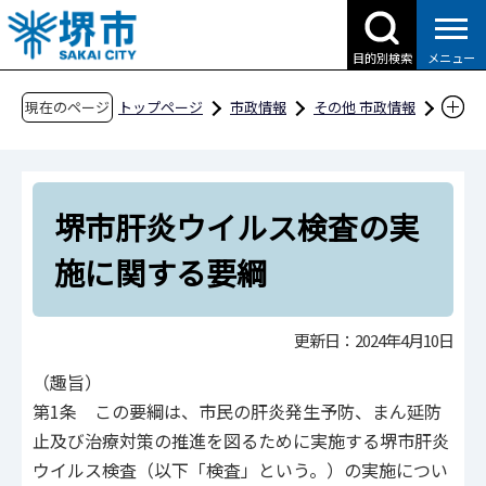
こ
の
目的別検索
メニュー
ペ
ー
現在のページ
トップページ
市政情報
その他 市政情報
ジ
条例・規則、公報、公示送達など
要綱等
の
保健衛生
先
堺市肝炎ウイルス検査の実施に関する要綱
堺市肝炎ウイルス検査の実
頭
で
施に関する要綱
す
更新日：2024年4月10日
（趣旨）
第1条 この要綱は、市民の肝炎発生予防、まん延防
止及び治療対策の推進を図るために実施する堺市肝炎
ウイルス検査（以下「検査」という。）の実施につい