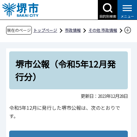
こ
の
目的別検索
メニュー
ペ
ー
現在のページ
トップページ
市政情報
その他 市政情報
ジ
条例・規則、公報、公示送達など
堺市公報
の
堺市公報（令和5年発行分）
先
堺市公報（令和5年12月発行分）
堺市公報（令和5年12月発
頭
で
行分）
す
更新日：2023年12月28日
令和5年12月に発行した堺市公報は、次のとおりで
す。