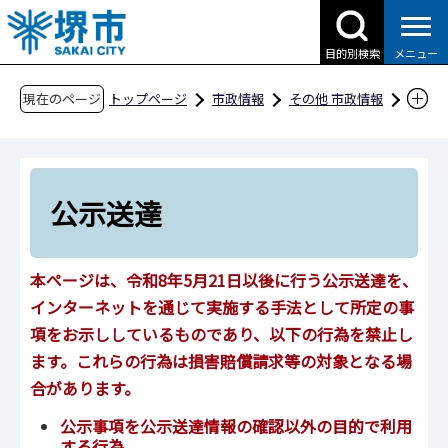
こ
の
目的別検索
メニュー
ペ
ー
現在のページ
トップページ
市政情報
その他 市政情報
ジ
条例・規則、公報、公示送達など
公示送達
の
先
頭
公示送達
で
す
本ページは、令和8年5月21日以後に行う公示送達を、
インターネットを通じて実施する手法として所定の事
項をお示ししているものであり、以下の行為を禁止し
ます。
これらの行為は損害賠償請求等の対象となる場
合があります。
公示事項を公示送達情報の確認以外の目的で利用
する行為