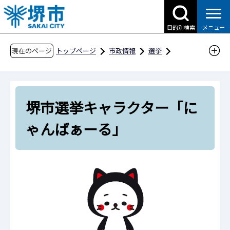
こ
の
目的別検索
メニュー
ペ
ー
現在のページ
トップページ
市政情報
選挙
ジ
啓発・広報
の
堺市選挙キャラクター「にゃんばぁーる」
先
堺市選挙キャラクター「に
頭
で
ゃんばぁーる」
す