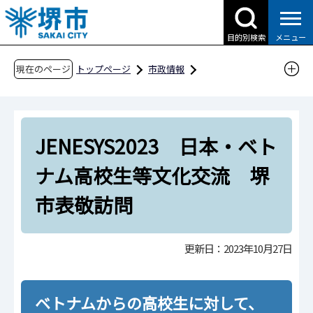
こ
の
目的別検索
メニュー
ペ
ー
現在のページ
トップページ
市政情報
ジ
国際交流・多文化共生
国際協力
の
JENESYS2023 日本・ベトナム高校生等文化交
先
流 堺市表敬訪問
JENESYS2023 日本・ベト
頭
で
ナム高校生等文化交流 堺
す
市表敬訪問
更新日：2023年10月27日
ベトナムからの高校生に対して、