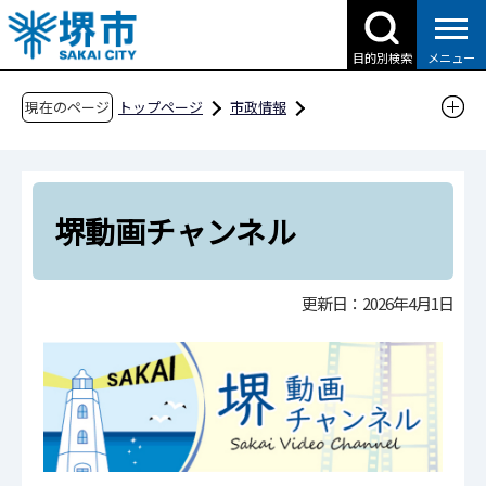
こ
の
目的別検索
メニュー
ペ
ー
現在のページ
トップページ
市政情報
ジ
広報・広聴・シティプロモーション
広報
の
堺動画チャンネル
先
頭
堺動画チャンネル
で
す
更新日：2026年4月1日