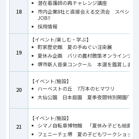
潜在看護師の再チャレンジ講座
18
市内企業8社と直接会える交流会 スペシャル
JOB‼
採用情報
【イベント/楽しむ・学ぶ】
町家歴史館 夏の手ぬぐい注染展
19
夏休み企画 バリの農村散策オンラインツア
堺市新人音楽コンクール 本選を鑑賞しませ
【イベント/施設】
ハーベストの丘 7万本のヒマワリ
20
大仙公園 日本庭園 夏季夜間特別開園｢提灯
【イベント/施設】
シマノ自転車博物館 「夏休み子ども絵画コ
21
フェニーチェ堺 夏の子どもワークショップD