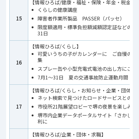
【情報ひろば/健康・福祉・保険・年金・税金】
くらしの健康講座
15
障害者作業所製品 PASSER（パッセ） 展
限度額適用・標準負担額減額認定証などの有
31日
【情報ひろば/くらし】
可愛いうちの子がカレンダーに ご自慢のペ
集
16
スプレー缶や小型充電式電池の出し方にご注
7月1～31日 夏の交通事故防止運動月間
【情報ひろば/くらし・お知らせ・企業・団体】
ネット検索で見つけたロードサービスとのト
17
市役所21階展望ロビーで堺の夜景を楽しみま
堺市内企業データポータルサイト「さかしる
利に
【情報ひろば/企業・団体・求職】