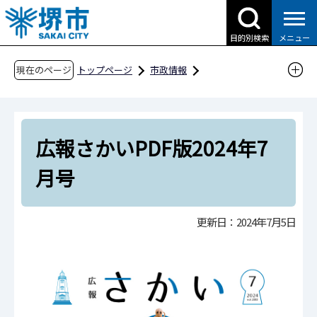
こ
の
目的別検索
メニュー
ペ
ー
現在のページ
トップページ
市政情報
ジ
広報・広聴・シティプロモーション
広報
の
広報さかい
広報さかい PDF版
先
広報さかい PDF版 2024年
広報さかいPDF版2024年7
頭
で
広報さかいPDF版2024年7月号
月号
す
更新日：2024年7月5日