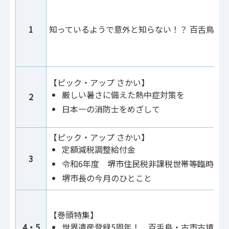
1
知っているようで意外と知らない！？ 百舌鳥・
【ピック・アップ さかい】
厳しい暑さに備えた熱中症対策を
2
日本一の消防士をめざして
【ピック・アップ さかい】
定額減税調整給付金
3
令和6年度 堺市住民税非課税世帯等臨時特
堺市長の今月のひとこと
【巻頭特集】
4・5
世界遺産登録5周年！ 百舌鳥・古市古墳群