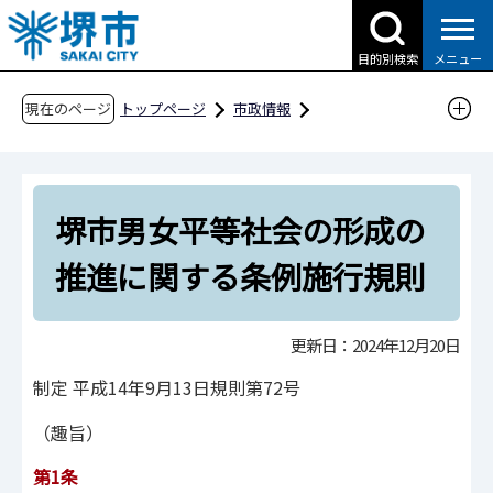
こ
の
目的別検索
メニュー
ペ
ー
現在のページ
トップページ
市政情報
ジ
人権・平和・男女共同参画
男女共同参画
の
条例・計画など
先
堺市男女平等社会の形成の推進に関する条例施
堺市男女平等社会の形成の
頭
行規則
で
推進に関する条例施行規則
す
更新日：2024年12月20日
制定 平成14年9月13日規則第72号
（趣旨）
第1条