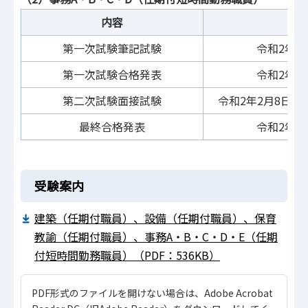
内容
第一次試験筆記試験
令和2年1
第一次試験合格発表
令和2年1
第二次試験面接試験
令和2年2月8日（
最終合格発表
令和2年2
受験案内
建築（任期付職員）、設備（任期付職員）、保育
教諭（任期付職員）、事務A・B・C・D・E（任期
付短時間勤務職員）（PDF：536KB）
PDF形式のファイルを開けない場合は、Adobe Acrobat