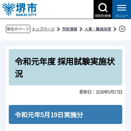
こ
の
目的別検索
メニュー
ペ
ー
現在のページ
トップページ
市政情報
人事・職員採用
ジ
職員採用
堺市職員採用案内
の
採用試験情報
過去の採用試験情報
先
令和元年度 採用試験実施状況
令和元年度 採用試験実施状
頭
で
況
す
更新日：2020年5月17日
令和元年5月19日実施分