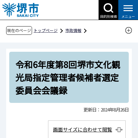
こ
の
目的別検索
メニュー
ペ
ー
現在のページ
トップページ
市政情報
ジ
行政運営・計画・指針
指定管理者制度
の
指定管理者候補者選定委員会会議録等
先
令和6年度第8回堺市文化観光局指定管理者候補
令和6年度第8回堺市文化観
頭
者選定委員会会議録
で
光局指定管理者候補者選定
す
委員会会議録
更新日：2024年8月26日
画面サイズに合わせて閲覧