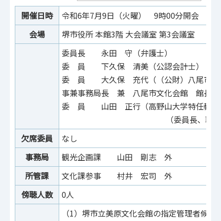
開催日時
令和6年7月9日（火曜） 9時00分開会 12
会場
堺市役所 本館3階 大会議室 第3会議室
委員長 永田 守（弁護士）
委 員 下久保 清美（公認会計士）
委 員 大久保 充代（（公財）八尾市文
事兼事務局長 兼 八尾市文化会館 館長）
委 員 山田 正行（高野山大学特任教授
（委員長、職務
欠席委員
なし
事務局
観光企画課 山田 剛志 外
所管課
文化課参事 村井 宏司 外
傍聴人数
0人
（1）堺市立美原文化会館の指定管理者候補