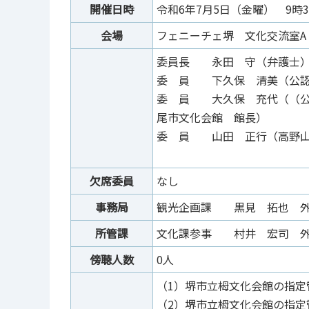
開催日時
令和6年7月5日（金曜） 9時3
会場
フェニーチェ堺 文化交流室A
委員長 永田 守（弁護士
委 員 下久保 清美（公認
委 員 大久保 充代（（公
尾市文化会館 館長）
委 員 山田 正行（高野山
欠席委員
なし
事務局
観光企画課 黒見 拓也 
所管課
文化課参事 村井 宏司 
傍聴人数
0人
（1）堺市立栂文化会館の指
（2）堺市立栂文化会館の指