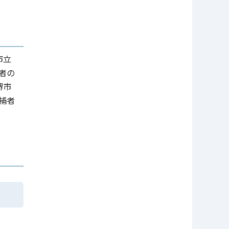
市立
者の
堺市
補者