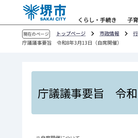
こ
の
くらし・手続き
子
ペ
ー
トップページ
市政情報
行
現在のページ
ジ
庁議議事要旨 令和8年3月13日（自席開催）
の
先
頭
で
す
庁議議事要旨 令和
※⾃席開催について