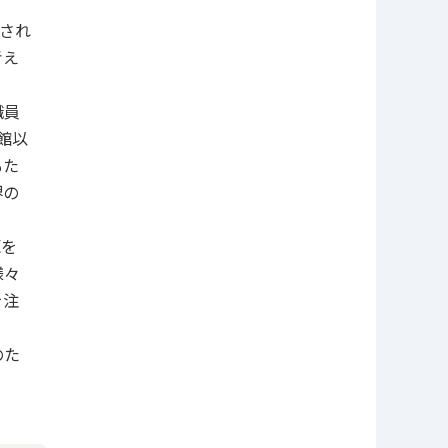
され
考え
職員
開館以
もた
堺の
源を
様々
を注
のた