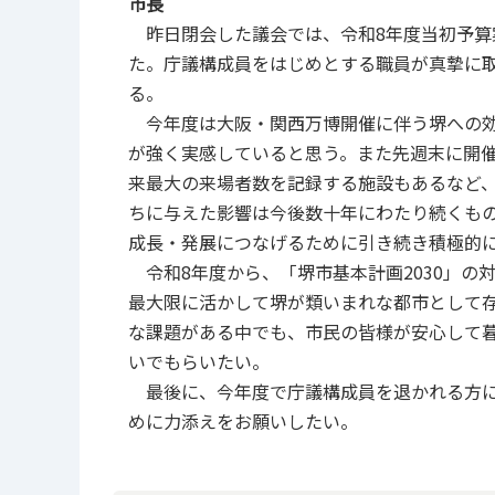
市長
昨日閉会した議会では、令和8年度当初予算案
た。庁議構成員をはじめとする職員が真摯に
る。
今年度は大阪・関西万博開催に伴う堺への効
が強く実感していると思う。また先週末に開催された「
来最大の来場者数を記録する施設もあるなど
ちに与えた影響は今後数十年にわたり続くも
成長・発展につなげるために引き続き積極的
令和8年度から、「堺市基本計画2030」の
最大限に活かして堺が類いまれな都市として
な課題がある中でも、市民の皆様が安心して
いでもらいたい。
最後に、今年度で庁議構成員を退かれる方に
めに力添えをお願いしたい。