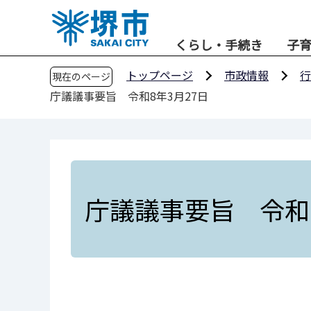
こ
の
くらし・手続き
子
ペ
ー
トップページ
市政情報
行
現在のページ
ジ
庁議議事要旨 令和8年3月27日
の
先
頭
で
す
庁議議事要旨 令和8