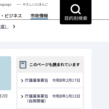
anguage
やさしいにほんご
・ビジネス
市政情報
目的別検索
年度）
このページも読まれています
庁議議事要旨 令和8年2月17日
月2日
庁議議事要旨 令和8年1月13日
（自席開催）