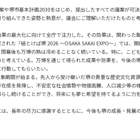
や堺市基本計画2030をはじめ、提出したすべての議案が可決
取り組んできた姿勢と熱意が、議会にご理解いただけたものと
果の最大化に向けて全庁で注力した。その効果は、関わった
紐とけば堺 2026 ～OSAKA SAKAI EXPO～」では、
、閉幕後も万博の熱は冷めることなく続いている。特に、こど
のと考えている。万博を通じて得られた成果や効果を、今後の
に行動してもらいたい。
対象期間が始まる。先人から受け継いだ堺の貴重な歴史文化資
存在感を発揮し、不安定な社会情勢や物価高騰、人口減少等の
暮らし続けることができ、将来にも夢と希望を持てるように力
は、長年の尽力に感謝するとともに、今後も堺の成長・発展