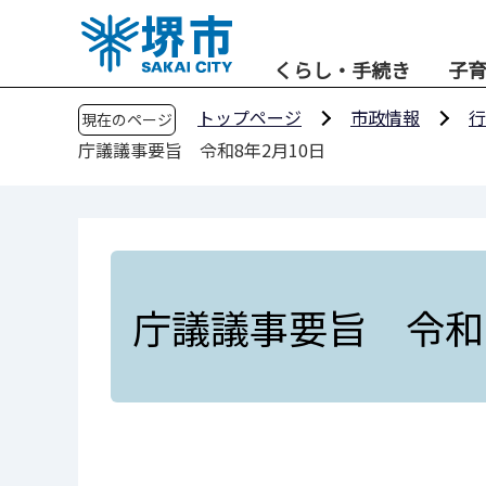
こ
の
くらし・手続き
子
ペ
ー
トップページ
市政情報
行
現在のページ
ジ
庁議議事要旨 令和8年2月10日
の
先
頭
で
す
庁議議事要旨 令和8