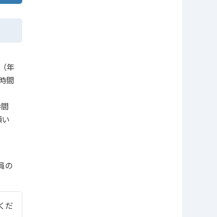
（年
時間
時間
願い
員の
てくだ