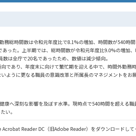
務総時間数は令和元年度比で8.1%の増加、時間数が540時間
であった。上半期では、総時間数が令和元年度比9.0%の増加、
職員数は全庁で20名であったため、数値は減少傾向。
向であり、年度末に向けて繁忙期を迎える中で、時間外勤務
ないように更なる職員の意識改革と所属長のマネジメントをお
健康へ深刻な影響を及ぼす水準。現時点で540時間を超える職
いたい。
robat Reader DC（旧Adobe Reader）をダウンロードし