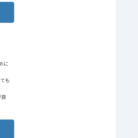
めに
ても
が良