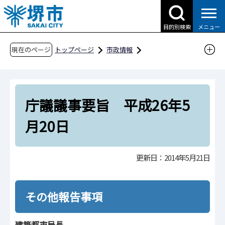
こ
の
目的別検索
メニュー
ペ
ー
現在のページ
トップページ
市政情報
ジ
行政運営・計画・指針
庁議
の
庁議の議事要旨（平成26年度）
先
庁議議事要旨 平成26年5月20日
庁議議事要旨 平成26年5
頭
で
月20日
す
更新日：2014年5月21日
その他報告事項
建築都市局長