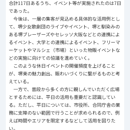
合計117日あるうち、イベント等が実施されたのは7日
であった。
今後は、一層の集客が見込める具体的な活用例とし
て、堺少女歌劇団のライブやイベント、堺と馴染みの
ある堺ブレーザーズやセレッソ大阪などとの連携によ
るイベント、大学との連携によるイベント、フリーマ
ーケットやマルシェ（市場）といった物販イベントな
どの実施に向けての協議を進めていく。
このような休日イベントの開催頻度を上げること
が、堺東の魅力創出、賑わいづくりに繋がるものと考
えている。
一方で、普段から多くの方に親しんでいただく広場
とするためには、平日の活用も重要だと認識してい
る。ただし、平日については、市役所、合同庁舎の業
務に支障のない範囲で行うことが求められるので、例
えば時間やエリアを限定するなどして活用を図りた
い。