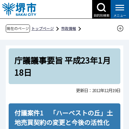
こ
の
目的別検索
メニュー
ペ
ー
現在のページ
トップページ
市政情報
ジ
行政運営・計画・指針
庁議
の
庁議の議事要旨（平成22年度）
先
庁議議事要旨 平成23年1月18日
庁議議事要旨 平成23年1月
頭
で
18日
す
更新日：2012年12月19日
付議案件1 「ハーベストの丘」土
地売買契約の変更と今後の活性化