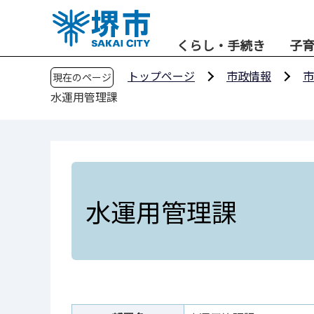
こ
の
くらし・手続き
子
ペ
ー
トップページ
市政情報
市
現在のページ
ジ
水運用管理課
の
先
頭
で
す
水運用管理課