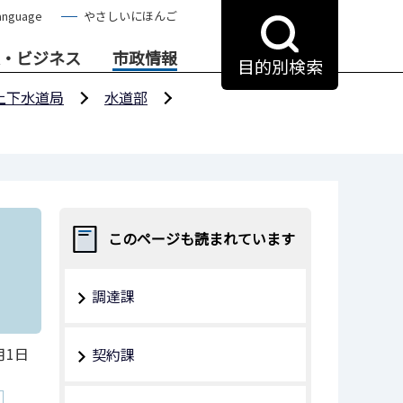
anguage
やさしいにほんご
・ビジネス
市政情報
目的別検索
上下水道局
水道部
このページも読まれています
調達課
月1日
契約課