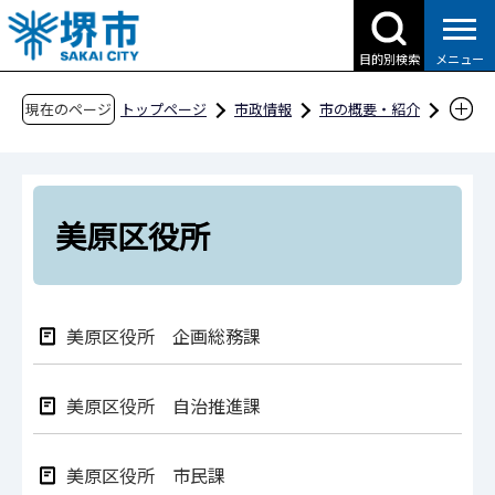
こ
の
目的別検索
メニュー
ペ
ー
現在のページ
トップページ
市政情報
市の概要・紹介
ジ
市役所案内
市の組織・問合せ
の
美原区役所
先
頭
美原区役所
で
す
美原区役所 企画総務課
美原区役所 自治推進課
美原区役所 市民課