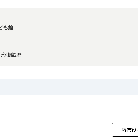
ども館
役所別館2階
堺市役