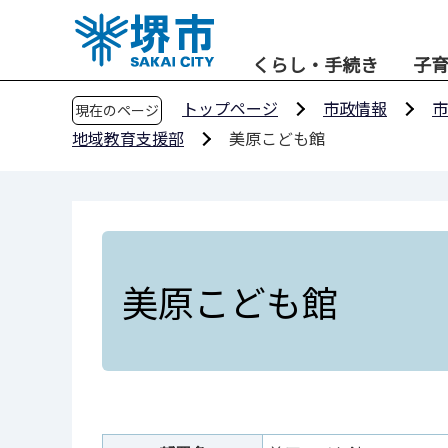
こ
の
くらし・手続き
子
ペ
ー
トップページ
市政情報
市
現在のページ
ジ
地域教育支援部
美原こども館
の
先
頭
で
す
美原こども館