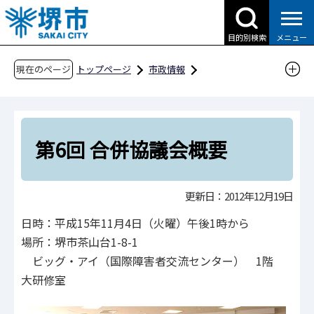
こ
の
目的別検索
メニュー
ペ
ー
現在のページ
トップページ
市政情報
ジ
大都市制度、地方分権・広域連携
の
政令指定都市・堺
堺市・美原町合併協議会
先
合併協議会開催状況
第6回 合併協議会概要
頭
第6回 合併協議会概要
で
す
更新日：2012年12月19日
日時：平成15年11月4日（火曜）午後1時から
場所：堺市茶山台1-8-1
ビッグ・アイ（国際障害者交流センター） 1階
大研修室