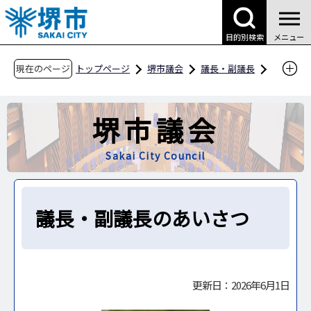
こ
の
目的別検索
メニュー
ペ
ー
現在のページ
トップページ
堺市議会
議長・副議長
ジ
議長・副議長のあいさつ
の
堺市議会
先
頭
Sakai City Council
で
す
議長・副議長のあいさつ
更新日：2026年6月1日