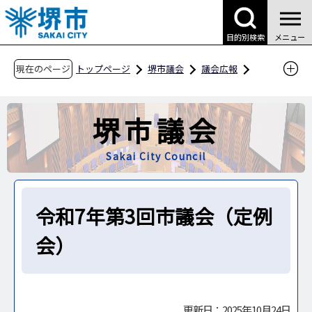
こ
の
目的別検索
メニュー
ペ
ー
現在のページ
トップページ
堺市議会
議会広報
ジ
議会のうごき
の
令和7年第3回市議会（定例会）
堺市議会
先
頭
Sakai City Council
で
す
令和7年第3回市議会（定例
会）
更新日：2025年10月24日